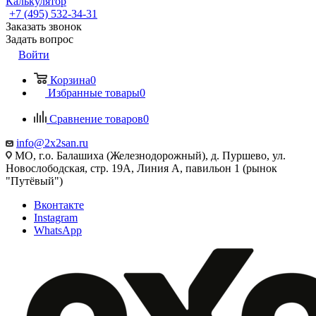
Калькулятор
+7 (495) 532‑34‑31
Заказать звонок
Задать вопрос
Войти
Корзина
0
Избранные товары
0
Сравнение товаров
0
info@2x2san.ru
МО, г.о. Балашиха (Железнодорожный), д. Пуршево, ул.
Новослободская, стр. 19А, Линия А, павильон 1 (рынок
"Путёвый")
Вконтакте
Instagram
WhatsApp