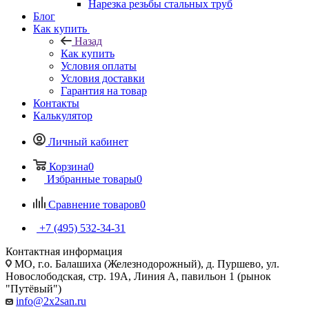
Нарезка резьбы стальных труб
Блог
Как купить
Назад
Как купить
Условия оплаты
Условия доставки
Гарантия на товар
Контакты
Калькулятор
Личный кабинет
Корзина
0
Избранные товары
0
Сравнение товаров
0
+7 (495) 532‑34‑31
Контактная информация
МО, г.о. Балашиха (Железнодорожный), д. Пуршево, ул.
Новослободская, стр. 19А, Линия А, павильон 1 (рынок
"Путёвый")
info@2x2san.ru