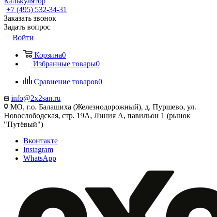
Калькулятор
+7 (495) 532‑34‑31
Заказать звонок
Задать вопрос
Войти
Корзина
0
Избранные товары
0
Сравнение товаров
0
info@2x2san.ru
МО, г.о. Балашиха (Железнодорожный), д. Пуршево, ул.
Новослободская, стр. 19А, Линия А, павильон 1 (рынок
"Путёвый")
Вконтакте
Instagram
WhatsApp