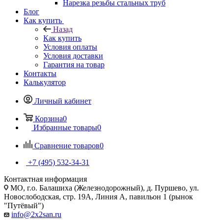
Нарезка резьбы стальных труб
Блог
Как купить
Назад
Как купить
Условия оплаты
Условия доставки
Гарантия на товар
Контакты
Калькулятор
Личный кабинет
Корзина
0
Избранные товары
0
Сравнение товаров
0
+7 (495) 532‑34‑31
Контактная информация
МО, г.о. Балашиха (Железнодорожный), д. Пуршево, ул.
Новослободская, стр. 19А, Линия А, павильон 1 (рынок
"Путёвый")
info@2x2san.ru