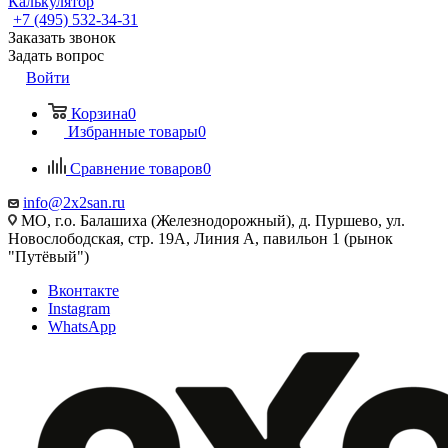
Калькулятор
+7 (495) 532‑34‑31
Заказать звонок
Задать вопрос
Войти
Корзина
0
Избранные товары
0
Сравнение товаров
0
info@2x2san.ru
МО, г.о. Балашиха (Железнодорожный), д. Пуршево, ул.
Новослободская, стр. 19А, Линия А, павильон 1 (рынок
"Путёвый")
Вконтакте
Instagram
WhatsApp