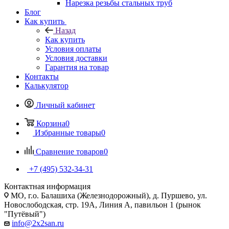
Нарезка резьбы стальных труб
Блог
Как купить
Назад
Как купить
Условия оплаты
Условия доставки
Гарантия на товар
Контакты
Калькулятор
Личный кабинет
Корзина
0
Избранные товары
0
Сравнение товаров
0
+7 (495) 532‑34‑31
Контактная информация
МО, г.о. Балашиха (Железнодорожный), д. Пуршево, ул.
Новослободская, стр. 19А, Линия А, павильон 1 (рынок
"Путёвый")
info@2x2san.ru