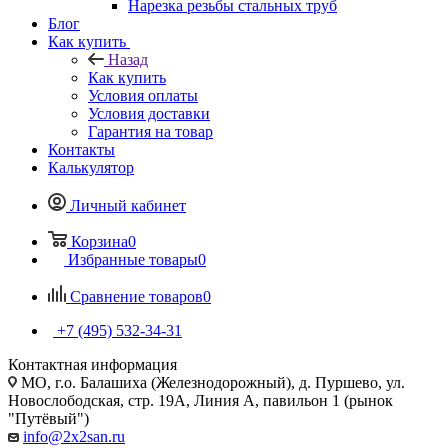
Нарезка резьбы стальных труб
Блог
Как купить
Назад
Как купить
Условия оплаты
Условия доставки
Гарантия на товар
Контакты
Калькулятор
Личный кабинет
Корзина
0
Избранные товары
0
Сравнение товаров
0
+7 (495) 532‑34‑31
Контактная информация
МО, г.о. Балашиха (Железнодорожный), д. Пуршево, ул.
Новослободская, стр. 19А, Линия А, павильон 1 (рынок
"Путёвый")
info@2x2san.ru