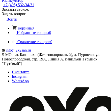
Калькулятор
+7 (495) 532‑34‑31
Заказать звонок
Задать вопрос
Войти
Корзина
0
Избранные товары
0
Сравнение товаров
0
info@2x2san.ru
МО, г.о. Балашиха (Железнодорожный), д. Пуршево, ул.
Новослободская, стр. 19А, Линия А, павильон 1 (рынок
"Путёвый")
Вконтакте
Instagram
WhatsApp