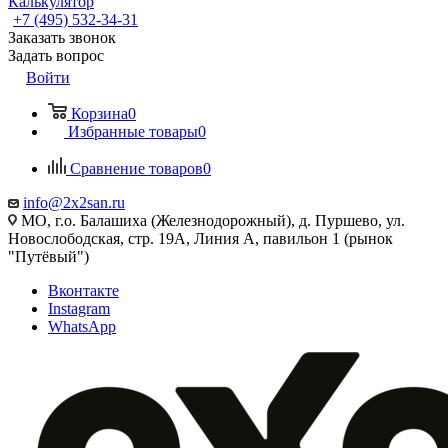
Калькулятор
+7 (495) 532‑34‑31
Заказать звонок
Задать вопрос
Войти
Корзина
0
Избранные товары
0
Сравнение товаров
0
info@2x2san.ru
МО, г.о. Балашиха (Железнодорожный), д. Пуршево, ул.
Новослободская, стр. 19А, Линия А, павильон 1 (рынок
"Путёвый")
Вконтакте
Instagram
WhatsApp