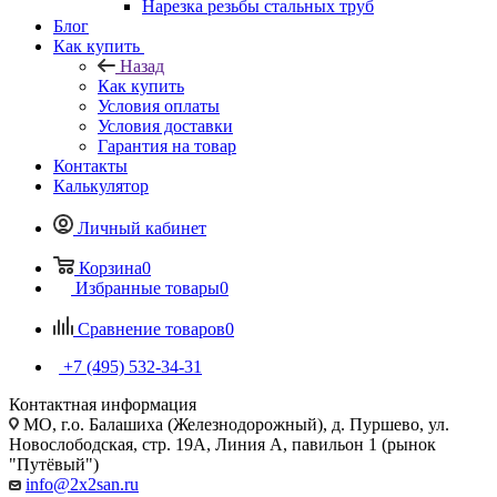
Нарезка резьбы стальных труб
Блог
Как купить
Назад
Как купить
Условия оплаты
Условия доставки
Гарантия на товар
Контакты
Калькулятор
Личный кабинет
Корзина
0
Избранные товары
0
Сравнение товаров
0
+7 (495) 532‑34‑31
Контактная информация
МО, г.о. Балашиха (Железнодорожный), д. Пуршево, ул.
Новослободская, стр. 19А, Линия А, павильон 1 (рынок
"Путёвый")
info@2x2san.ru