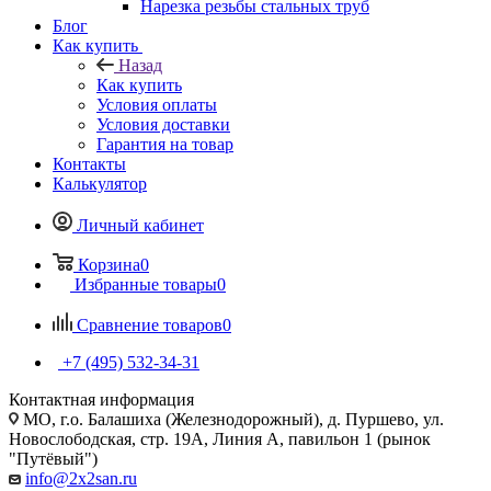
Нарезка резьбы стальных труб
Блог
Как купить
Назад
Как купить
Условия оплаты
Условия доставки
Гарантия на товар
Контакты
Калькулятор
Личный кабинет
Корзина
0
Избранные товары
0
Сравнение товаров
0
+7 (495) 532‑34‑31
Контактная информация
МО, г.о. Балашиха (Железнодорожный), д. Пуршево, ул.
Новослободская, стр. 19А, Линия А, павильон 1 (рынок
"Путёвый")
info@2x2san.ru