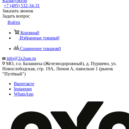
Калькулятор
+7 (495) 532‑34‑31
Заказать звонок
Задать вопрос
Войти
Корзина
0
Избранные товары
0
Сравнение товаров
0
info@2x2san.ru
МО, г.о. Балашиха (Железнодорожный), д. Пуршево, ул.
Новослободская, стр. 19А, Линия А, павильон 1 (рынок
"Путёвый")
Вконтакте
Instagram
WhatsApp