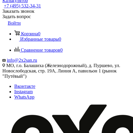
Калькулятор
+7 (495) 532‑34‑31
Заказать звонок
Задать вопрос
Войти
Корзина
0
Избранные товары
0
Сравнение товаров
0
info@2x2san.ru
МО, г.о. Балашиха (Железнодорожный), д. Пуршево, ул.
Новослободская, стр. 19А, Линия А, павильон 1 (рынок
"Путёвый")
Вконтакте
Instagram
WhatsApp