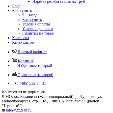
Нарезка резьбы стальных труб
Блог
Как купить
Назад
Как купить
Условия оплаты
Условия доставки
Гарантия на товар
Контакты
Калькулятор
Личный кабинет
Корзина
0
Избранные товары
0
Сравнение товаров
0
+7 (495) 532‑34‑31
Контактная информация
МО, г.о. Балашиха (Железнодорожный), д. Пуршево, ул.
Новослободская, стр. 19А, Линия А, павильон 1 (рынок
"Путёвый")
info@2x2san.ru