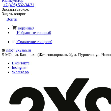
Калькулятор
+7 (495) 532‑34‑31
Заказать звонок
Задать вопрос
Войти
Корзина
0
Избранные товары
0
Сравнение товаров
0
info@2x2san.ru
МО, г.о. Балашиха (Железнодорожный), д. Пуршево, ул. Новос
Вконтакте
Instagram
WhatsApp