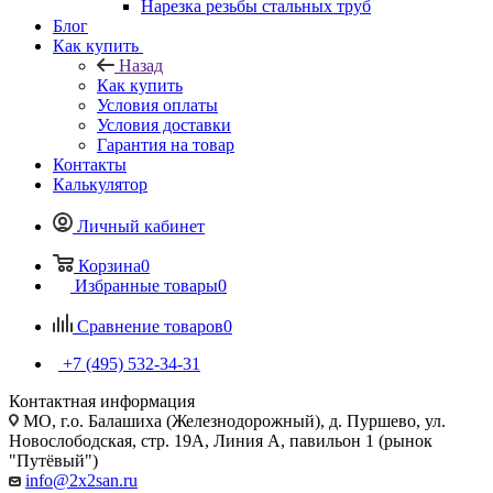
Нарезка резьбы стальных труб
Блог
Как купить
Назад
Как купить
Условия оплаты
Условия доставки
Гарантия на товар
Контакты
Калькулятор
Личный кабинет
Корзина
0
Избранные товары
0
Сравнение товаров
0
+7 (495) 532‑34‑31
Контактная информация
МО, г.о. Балашиха (Железнодорожный), д. Пуршево, ул.
Новослободская, стр. 19А, Линия А, павильон 1 (рынок
"Путёвый")
info@2x2san.ru