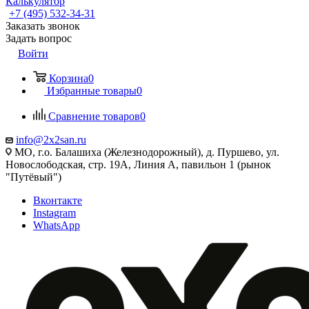
Калькулятор
+7 (495) 532‑34‑31
Заказать звонок
Задать вопрос
Войти
Корзина
0
Избранные товары
0
Сравнение товаров
0
info@2x2san.ru
МО, г.о. Балашиха (Железнодорожный), д. Пуршево, ул.
Новослободская, стр. 19А, Линия А, павильон 1 (рынок
"Путёвый")
Вконтакте
Instagram
WhatsApp