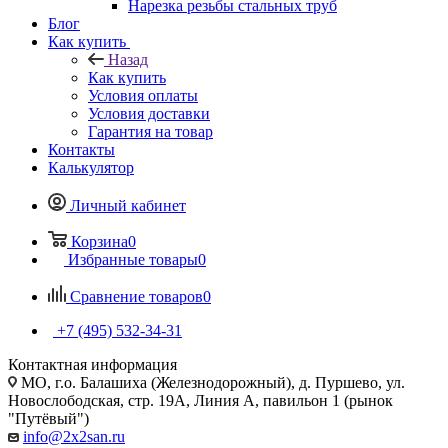
Нарезка резьбы стальных труб
Блог
Как купить
Назад
Как купить
Условия оплаты
Условия доставки
Гарантия на товар
Контакты
Калькулятор
Личный кабинет
Корзина
0
Избранные товары
0
Сравнение товаров
0
+7 (495) 532‑34‑31
Контактная информация
МО, г.о. Балашиха (Железнодорожный), д. Пуршево, ул.
Новослободская, стр. 19А, Линия А, павильон 1 (рынок
"Путёвый")
info@2x2san.ru