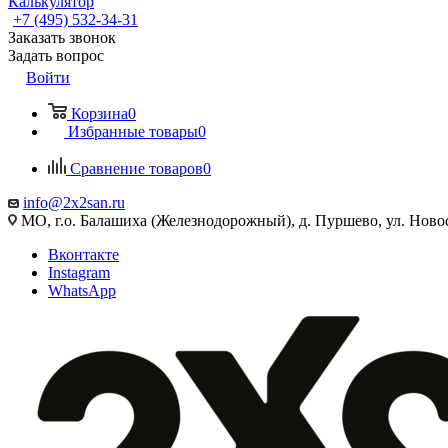
Калькулятор
+7 (495) 532‑34‑31
Заказать звонок
Задать вопрос
Войти
Корзина
0
Избранные товары
0
Сравнение товаров
0
info@2x2san.ru
МО, г.о. Балашиха (Железнодорожный), д. Пуршево, ул. Новос
Вконтакте
Instagram
WhatsApp