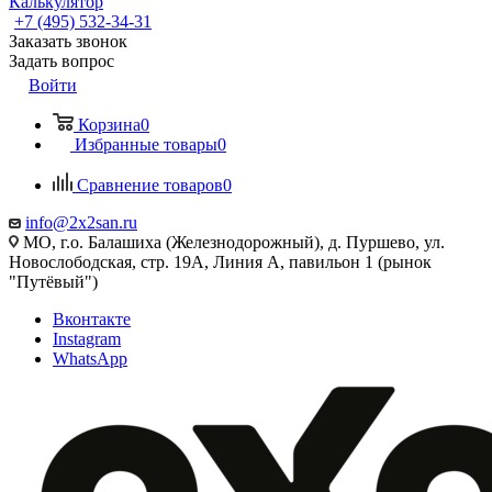
Калькулятор
+7 (495) 532‑34‑31
Заказать звонок
Задать вопрос
Войти
Корзина
0
Избранные товары
0
Сравнение товаров
0
info@2x2san.ru
МО, г.о. Балашиха (Железнодорожный), д. Пуршево, ул.
Новослободская, стр. 19А, Линия А, павильон 1 (рынок
"Путёвый")
Вконтакте
Instagram
WhatsApp