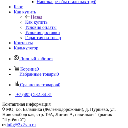
Нарезка резьбы стальных труб
Блог
Как купить
Назад
Как купить
Условия оплаты
Условия доставки
Гарантия на товар
Контакты
Калькулятор
Личный кабинет
Корзина
0
Избранные товары
0
Сравнение товаров
0
+7 (495) 532‑34‑31
Контактная информация
МО, г.о. Балашиха (Железнодорожный), д. Пуршево, ул.
Новослободская, стр. 19А, Линия А, павильон 1 (рынок
"Путёвый")
info@2x2san.ru