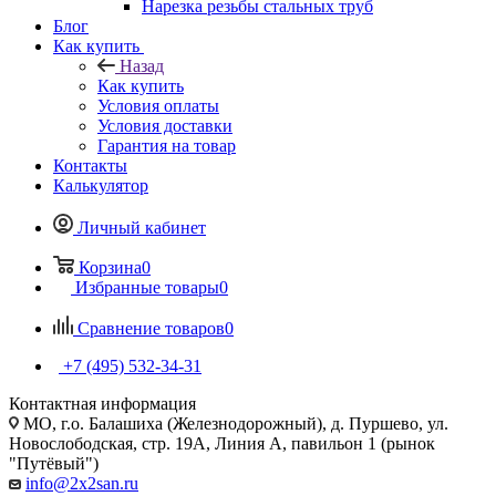
Нарезка резьбы стальных труб
Блог
Как купить
Назад
Как купить
Условия оплаты
Условия доставки
Гарантия на товар
Контакты
Калькулятор
Личный кабинет
Корзина
0
Избранные товары
0
Сравнение товаров
0
+7 (495) 532‑34‑31
Контактная информация
МО, г.о. Балашиха (Железнодорожный), д. Пуршево, ул.
Новослободская, стр. 19А, Линия А, павильон 1 (рынок
"Путёвый")
info@2x2san.ru