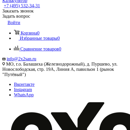
Калькулятор
+7 (495) 532‑34‑31
Заказать звонок
Задать вопрос
Войти
Корзина
0
Избранные товары
0
Сравнение товаров
0
info@2x2san.ru
МО, г.о. Балашиха (Железнодорожный), д. Пуршево, ул.
Новослободская, стр. 19А, Линия А, павильон 1 (рынок
"Путёвый")
Вконтакте
Instagram
WhatsApp