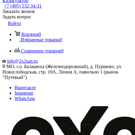
Калькулятор
+7 (495) 532‑34‑31
Заказать звонок
Задать вопрос
Войти
Корзина
0
Избранные товары
0
Сравнение товаров
0
info@2x2san.ru
МО, г.о. Балашиха (Железнодорожный), д. Пуршево, ул.
Новослободская, стр. 19А, Линия А, павильон 1 (рынок
"Путёвый")
Вконтакте
Instagram
WhatsApp