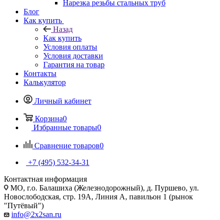
Нарезка резьбы стальных труб
Блог
Как купить
Назад
Как купить
Условия оплаты
Условия доставки
Гарантия на товар
Контакты
Калькулятор
Личный кабинет
Корзина
0
Избранные товары
0
Сравнение товаров
0
+7 (495) 532‑34‑31
Контактная информация
МО, г.о. Балашиха (Железнодорожный), д. Пуршево, ул.
Новослободская, стр. 19А, Линия А, павильон 1 (рынок
"Путёвый")
info@2x2san.ru