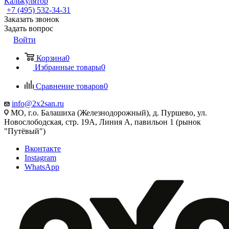
Калькулятор
+7 (495) 532‑34‑31
Заказать звонок
Задать вопрос
Войти
Корзина
0
Избранные товары
0
Сравнение товаров
0
info@2x2san.ru
МО, г.о. Балашиха (Железнодорожный), д. Пуршево, ул.
Новослободская, стр. 19А, Линия А, павильон 1 (рынок
"Путёвый")
Вконтакте
Instagram
WhatsApp