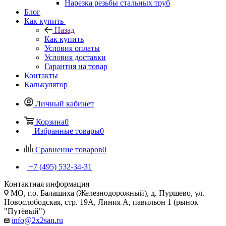
Нарезка резьбы стальных труб
Блог
Как купить
Назад
Как купить
Условия оплаты
Условия доставки
Гарантия на товар
Контакты
Калькулятор
Личный кабинет
Корзина
0
Избранные товары
0
Сравнение товаров
0
+7 (495) 532‑34‑31
Контактная информация
МО, г.о. Балашиха (Железнодорожный), д. Пуршево, ул.
Новослободская, стр. 19А, Линия А, павильон 1 (рынок
"Путёвый")
info@2x2san.ru