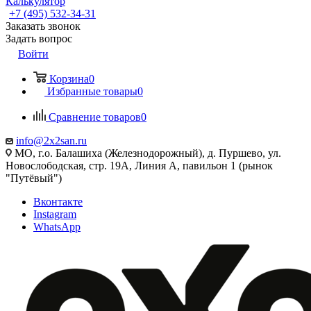
Калькулятор
+7 (495) 532‑34‑31
Заказать звонок
Задать вопрос
Войти
Корзина
0
Избранные товары
0
Сравнение товаров
0
info@2x2san.ru
МО, г.о. Балашиха (Железнодорожный), д. Пуршево, ул.
Новослободская, стр. 19А, Линия А, павильон 1 (рынок
"Путёвый")
Вконтакте
Instagram
WhatsApp