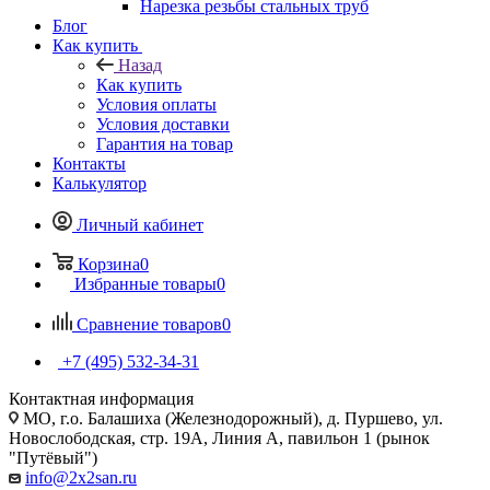
Нарезка резьбы стальных труб
Блог
Как купить
Назад
Как купить
Условия оплаты
Условия доставки
Гарантия на товар
Контакты
Калькулятор
Личный кабинет
Корзина
0
Избранные товары
0
Сравнение товаров
0
+7 (495) 532‑34‑31
Контактная информация
МО, г.о. Балашиха (Железнодорожный), д. Пуршево, ул.
Новослободская, стр. 19А, Линия А, павильон 1 (рынок
"Путёвый")
info@2x2san.ru