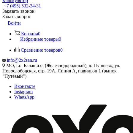
Калькулятор
+7 (495) 532‑34‑31
Заказать звонок
Задать вопрос
Войти
Корзина
0
Избранные товары
0
Сравнение товаров
0
info@2x2san.ru
МО, г.о. Балашиха (Железнодорожный), д. Пуршево, ул.
Новослободская, стр. 19А, Линия А, павильон 1 (рынок
"Путёвый")
Вконтакте
Instagram
WhatsApp