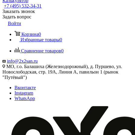
Калькулятор
+7 (495) 532‑34‑31
Заказать звонок
Задать вопрос
Войти
Корзина
0
Избранные товары
0
Сравнение товаров
0
info@2x2san.ru
МО, г.о. Балашиха (Железнодорожный), д. Пуршево, ул.
Новослободская, стр. 19А, Линия А, павильон 1 (рынок
"Путёвый")
Вконтакте
Instagram
WhatsApp