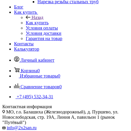
Нарезка резьбы стальных труб
Блог
Как купить
Назад
Как купить
Условия оплаты
Условия доставки
Гарантия на товар
Контакты
Калькулятор
Личный кабинет
Корзина
0
Избранные товары
0
Сравнение товаров
0
+7 (495) 532‑34‑31
Контактная информация
МО, г.о. Балашиха (Железнодорожный), д. Пуршево, ул.
Новослободская, стр. 19А, Линия А, павильон 1 (рынок
"Путёвый")
info@2x2san.ru