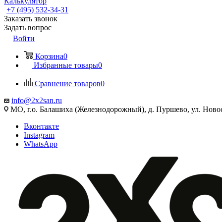
Калькулятор
+7 (495) 532‑34‑31
Заказать звонок
Задать вопрос
Войти
Корзина
0
Избранные товары
0
Сравнение товаров
0
info@2x2san.ru
МО, г.о. Балашиха (Железнодорожный), д. Пуршево, ул. Новос
Вконтакте
Instagram
WhatsApp