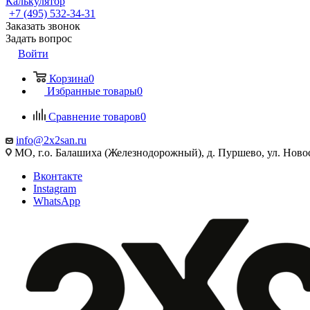
Калькулятор
+7 (495) 532‑34‑31
Заказать звонок
Задать вопрос
Войти
Корзина
0
Избранные товары
0
Сравнение товаров
0
info@2x2san.ru
МО, г.о. Балашиха (Железнодорожный), д. Пуршево, ул. Новос
Вконтакте
Instagram
WhatsApp