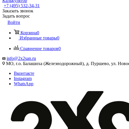
Калькулятор
+7 (495) 532‑34‑31
Заказать звонок
Задать вопрос
Войти
Корзина
0
Избранные товары
0
Сравнение товаров
0
info@2x2san.ru
МО, г.о. Балашиха (Железнодорожный), д. Пуршево, ул. Новос
Вконтакте
Instagram
WhatsApp