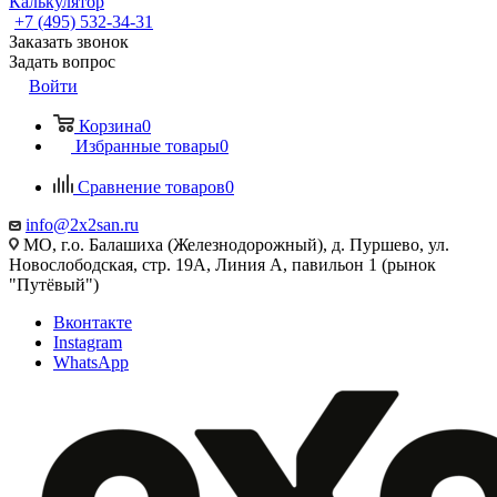
Калькулятор
+7 (495) 532‑34‑31
Заказать звонок
Задать вопрос
Войти
Корзина
0
Избранные товары
0
Сравнение товаров
0
info@2x2san.ru
МО, г.о. Балашиха (Железнодорожный), д. Пуршево, ул.
Новослободская, стр. 19А, Линия А, павильон 1 (рынок
"Путёвый")
Вконтакте
Instagram
WhatsApp