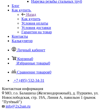
Нарезка резьбы стальных труб
Блог
Как купить
Назад
Как купить
Условия оплаты
Условия доставки
Гарантия на товар
Контакты
Калькулятор
Личный кабинет
Корзина
0
Избранные товары
0
Сравнение товаров
0
+7 (495) 532‑34‑31
Контактная информация
МО, г.о. Балашиха (Железнодорожный), д. Пуршево, ул.
Новослободская, стр. 19А, Линия А, павильон 1 (рынок
"Путёвый")
info@2x2san.ru