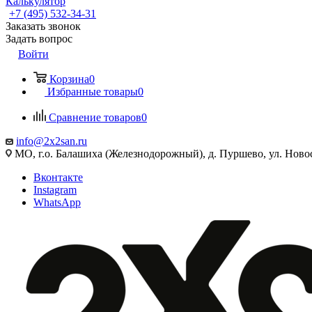
Калькулятор
+7 (495) 532‑34‑31
Заказать звонок
Задать вопрос
Войти
Корзина
0
Избранные товары
0
Сравнение товаров
0
info@2x2san.ru
МО, г.о. Балашиха (Железнодорожный), д. Пуршево, ул. Новос
Вконтакте
Instagram
WhatsApp