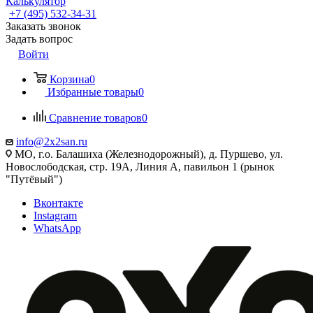
Калькулятор
+7 (495) 532‑34‑31
Заказать звонок
Задать вопрос
Войти
Корзина
0
Избранные товары
0
Сравнение товаров
0
info@2x2san.ru
МО, г.о. Балашиха (Железнодорожный), д. Пуршево, ул.
Новослободская, стр. 19А, Линия А, павильон 1 (рынок
"Путёвый")
Вконтакте
Instagram
WhatsApp