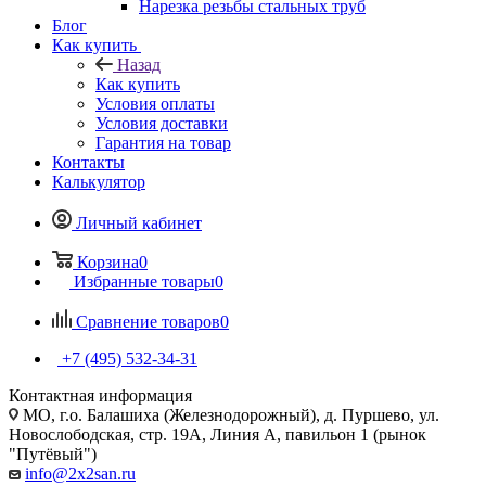
Нарезка резьбы стальных труб
Блог
Как купить
Назад
Как купить
Условия оплаты
Условия доставки
Гарантия на товар
Контакты
Калькулятор
Личный кабинет
Корзина
0
Избранные товары
0
Сравнение товаров
0
+7 (495) 532‑34‑31
Контактная информация
МО, г.о. Балашиха (Железнодорожный), д. Пуршево, ул.
Новослободская, стр. 19А, Линия А, павильон 1 (рынок
"Путёвый")
info@2x2san.ru