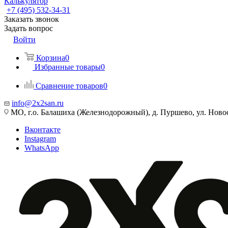
Калькулятор
+7 (495) 532‑34‑31
Заказать звонок
Задать вопрос
Войти
Корзина
0
Избранные товары
0
Сравнение товаров
0
info@2x2san.ru
МО, г.о. Балашиха (Железнодорожный), д. Пуршево, ул. Новос
Вконтакте
Instagram
WhatsApp