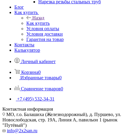
Нарезка резьбы стальных труб
Блог
Как купить
Назад
Как купить
Условия оплаты
Условия доставки
Гарантия на товар
Контакты
Калькулятор
Личный кабинет
Корзина
0
Избранные товары
0
Сравнение товаров
0
+7 (495) 532‑34‑31
Контактная информация
МО, г.о. Балашиха (Железнодорожный), д. Пуршево, ул.
Новослободская, стр. 19А, Линия А, павильон 1 (рынок
"Путёвый")
info@2x2san.ru