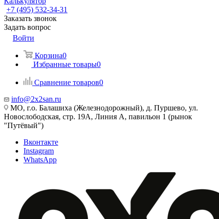
Калькулятор
+7 (495) 532‑34‑31
Заказать звонок
Задать вопрос
Войти
Корзина
0
Избранные товары
0
Сравнение товаров
0
info@2x2san.ru
МО, г.о. Балашиха (Железнодорожный), д. Пуршево, ул.
Новослободская, стр. 19А, Линия А, павильон 1 (рынок
"Путёвый")
Вконтакте
Instagram
WhatsApp