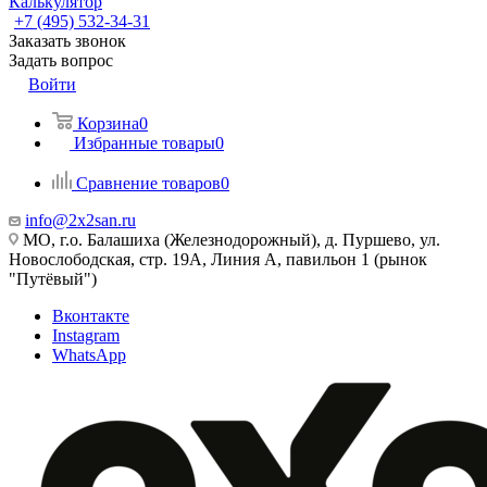
Калькулятор
+7 (495) 532‑34‑31
Заказать звонок
Задать вопрос
Войти
Корзина
0
Избранные товары
0
Сравнение товаров
0
info@2x2san.ru
МО, г.о. Балашиха (Железнодорожный), д. Пуршево, ул.
Новослободская, стр. 19А, Линия А, павильон 1 (рынок
"Путёвый")
Вконтакте
Instagram
WhatsApp