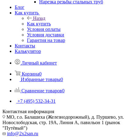
Нарезка резьбы стальных труб
Блог
Как купить
Назад
Как купить
Условия оплаты
Условия доставки
Гарантия на товар
Контакты
Калькулятор
Личный кабинет
Корзина
0
Избранные товары
0
Сравнение товаров
0
+7 (495) 532‑34‑31
Контактная информация
МО, г.о. Балашиха (Железнодорожный), д. Пуршево, ул.
Новослободская, стр. 19А, Линия А, павильон 1 (рынок
"Путёвый")
info@2x2san.ru