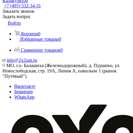
Калькулятор
+7 (495) 532‑34‑31
Заказать звонок
Задать вопрос
Войти
Корзина
0
Избранные товары
0
Сравнение товаров
0
info@2x2san.ru
МО, г.о. Балашиха (Железнодорожный), д. Пуршево, ул.
Новослободская, стр. 19А, Линия А, павильон 1 (рынок
"Путёвый")
Вконтакте
Instagram
WhatsApp