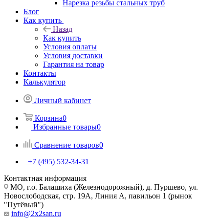
Нарезка резьбы стальных труб
Блог
Как купить
Назад
Как купить
Условия оплаты
Условия доставки
Гарантия на товар
Контакты
Калькулятор
Личный кабинет
Корзина
0
Избранные товары
0
Сравнение товаров
0
+7 (495) 532‑34‑31
Контактная информация
МО, г.о. Балашиха (Железнодорожный), д. Пуршево, ул.
Новослободская, стр. 19А, Линия А, павильон 1 (рынок
"Путёвый")
info@2x2san.ru