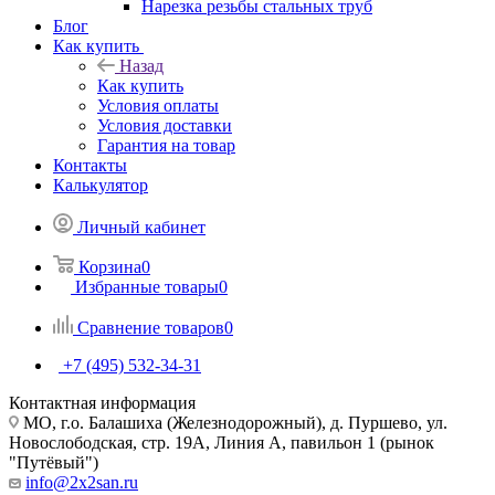
Нарезка резьбы стальных труб
Блог
Как купить
Назад
Как купить
Условия оплаты
Условия доставки
Гарантия на товар
Контакты
Калькулятор
Личный кабинет
Корзина
0
Избранные товары
0
Сравнение товаров
0
+7 (495) 532‑34‑31
Контактная информация
МО, г.о. Балашиха (Железнодорожный), д. Пуршево, ул.
Новослободская, стр. 19А, Линия А, павильон 1 (рынок
"Путёвый")
info@2x2san.ru