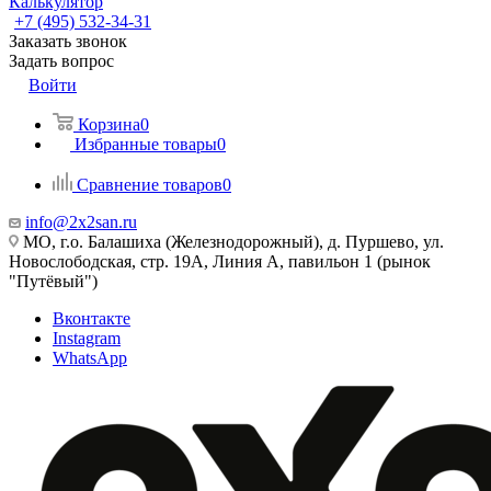
Калькулятор
+7 (495) 532‑34‑31
Заказать звонок
Задать вопрос
Войти
Корзина
0
Избранные товары
0
Сравнение товаров
0
info@2x2san.ru
МО, г.о. Балашиха (Железнодорожный), д. Пуршево, ул.
Новослободская, стр. 19А, Линия А, павильон 1 (рынок
"Путёвый")
Вконтакте
Instagram
WhatsApp