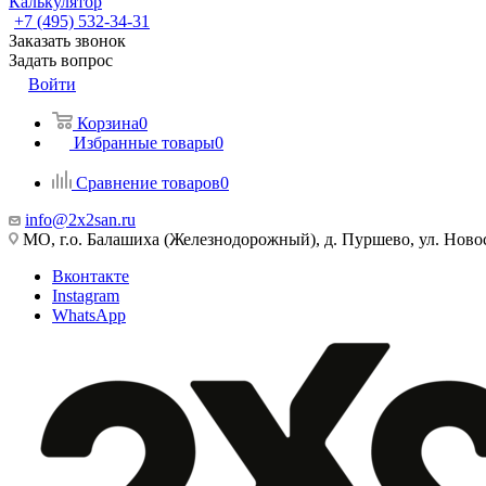
Калькулятор
+7 (495) 532‑34‑31
Заказать звонок
Задать вопрос
Войти
Корзина
0
Избранные товары
0
Сравнение товаров
0
info@2x2san.ru
МО, г.о. Балашиха (Железнодорожный), д. Пуршево, ул. Новос
Вконтакте
Instagram
WhatsApp