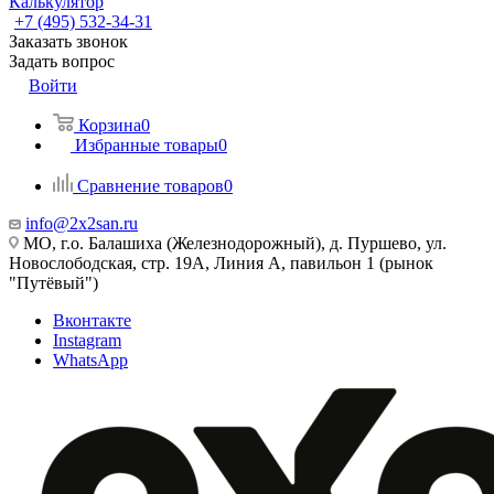
Калькулятор
+7 (495) 532‑34‑31
Заказать звонок
Задать вопрос
Войти
Корзина
0
Избранные товары
0
Сравнение товаров
0
info@2x2san.ru
МО, г.о. Балашиха (Железнодорожный), д. Пуршево, ул.
Новослободская, стр. 19А, Линия А, павильон 1 (рынок
"Путёвый")
Вконтакте
Instagram
WhatsApp