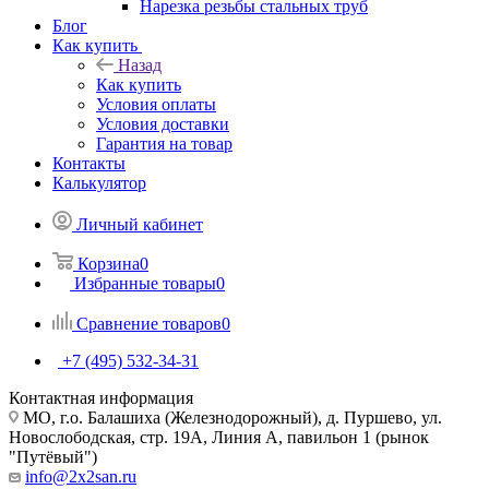
Нарезка резьбы стальных труб
Блог
Как купить
Назад
Как купить
Условия оплаты
Условия доставки
Гарантия на товар
Контакты
Калькулятор
Личный кабинет
Корзина
0
Избранные товары
0
Сравнение товаров
0
+7 (495) 532‑34‑31
Контактная информация
МО, г.о. Балашиха (Железнодорожный), д. Пуршево, ул.
Новослободская, стр. 19А, Линия А, павильон 1 (рынок
"Путёвый")
info@2x2san.ru