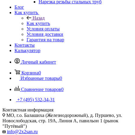
Нарезка резьбы стальных труб
Блог
Как купить
Назад
Как купить
Условия оплаты
Условия доставки
Гарантия на товар
Контакты
Калькулятор
Личный кабинет
Корзина
0
Избранные товары
0
Сравнение товаров
0
+7 (495) 532‑34‑31
Контактная информация
МО, г.о. Балашиха (Железнодорожный), д. Пуршево, ул.
Новослободская, стр. 19А, Линия А, павильон 1 (рынок
"Путёвый")
info@2x2san.ru