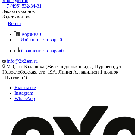
Калькулятор
+7 (495) 532‑34‑31
Заказать звонок
Задать вопрос
Войти
Корзина
0
Избранные товары
0
Сравнение товаров
0
info@2x2san.ru
МО, г.о. Балашиха (Железнодорожный), д. Пуршево, ул.
Новослободская, стр. 19А, Линия А, павильон 1 (рынок
"Путёвый")
Вконтакте
Instagram
WhatsApp