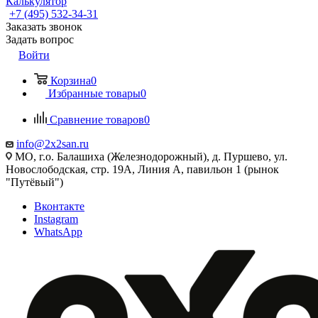
Калькулятор
+7 (495) 532‑34‑31
Заказать звонок
Задать вопрос
Войти
Корзина
0
Избранные товары
0
Сравнение товаров
0
info@2x2san.ru
МО, г.о. Балашиха (Железнодорожный), д. Пуршево, ул.
Новослободская, стр. 19А, Линия А, павильон 1 (рынок
"Путёвый")
Вконтакте
Instagram
WhatsApp