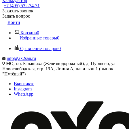
Калькулятор
+7 (495) 532‑34‑31
Заказать звонок
Задать вопрос
Войти
Корзина
0
Избранные товары
0
Сравнение товаров
0
info@2x2san.ru
МО, г.о. Балашиха (Железнодорожный), д. Пуршево, ул.
Новослободская, стр. 19А, Линия А, павильон 1 (рынок
"Путёвый")
Вконтакте
Instagram
WhatsApp