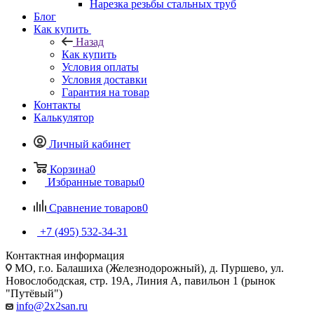
Нарезка резьбы стальных труб
Блог
Как купить
Назад
Как купить
Условия оплаты
Условия доставки
Гарантия на товар
Контакты
Калькулятор
Личный кабинет
Корзина
0
Избранные товары
0
Сравнение товаров
0
+7 (495) 532‑34‑31
Контактная информация
МО, г.о. Балашиха (Железнодорожный), д. Пуршево, ул.
Новослободская, стр. 19А, Линия А, павильон 1 (рынок
"Путёвый")
info@2x2san.ru