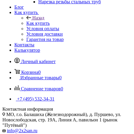
Нарезка резьбы стальных труб
Блог
Как купить
Назад
Как купить
Условия оплаты
Условия доставки
Гарантия на товар
Контакты
Калькулятор
Личный кабинет
Корзина
0
Избранные товары
0
Сравнение товаров
0
+7 (495) 532‑34‑31
Контактная информация
МО, г.о. Балашиха (Железнодорожный), д. Пуршево, ул.
Новослободская, стр. 19А, Линия А, павильон 1 (рынок
"Путёвый")
info@2x2san.ru