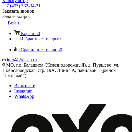
Калькулятор
+7 (495) 532‑34‑31
Заказать звонок
Задать вопрос
Войти
Корзина
0
Избранные товары
0
Сравнение товаров
0
info@2x2san.ru
МО, г.о. Балашиха (Железнодорожный), д. Пуршево, ул.
Новослободская, стр. 19А, Линия А, павильон 1 (рынок
"Путёвый")
Вконтакте
Instagram
WhatsApp