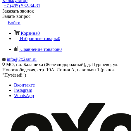
Калькулятор
+7 (495) 532‑34‑31
Заказать звонок
Задать вопрос
Войти
Корзина
0
Избранные товары
0
Сравнение товаров
0
info@2x2san.ru
МО, г.о. Балашиха (Железнодорожный), д. Пуршево, ул.
Новослободская, стр. 19А, Линия А, павильон 1 (рынок
"Путёвый")
Вконтакте
Instagram
WhatsApp