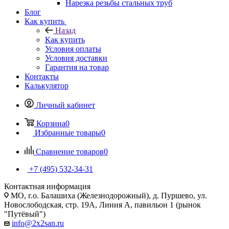
Нарезка резьбы стальных труб
Блог
Как купить
Назад
Как купить
Условия оплаты
Условия доставки
Гарантия на товар
Контакты
Калькулятор
Личный кабинет
Корзина
0
Избранные товары
0
Сравнение товаров
0
+7 (495) 532‑34‑31
Контактная информация
МО, г.о. Балашиха (Железнодорожный), д. Пуршево, ул.
Новослободская, стр. 19А, Линия А, павильон 1 (рынок
"Путёвый")
info@2x2san.ru