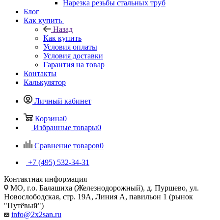
Нарезка резьбы стальных труб
Блог
Как купить
Назад
Как купить
Условия оплаты
Условия доставки
Гарантия на товар
Контакты
Калькулятор
Личный кабинет
Корзина
0
Избранные товары
0
Сравнение товаров
0
+7 (495) 532‑34‑31
Контактная информация
МО, г.о. Балашиха (Железнодорожный), д. Пуршево, ул.
Новослободская, стр. 19А, Линия А, павильон 1 (рынок
"Путёвый")
info@2x2san.ru