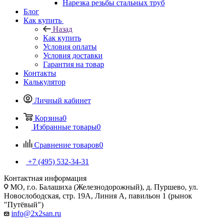
Нарезка резьбы стальных труб
Блог
Как купить
Назад
Как купить
Условия оплаты
Условия доставки
Гарантия на товар
Контакты
Калькулятор
Личный кабинет
Корзина
0
Избранные товары
0
Сравнение товаров
0
+7 (495) 532‑34‑31
Контактная информация
МО, г.о. Балашиха (Железнодорожный), д. Пуршево, ул.
Новослободская, стр. 19А, Линия А, павильон 1 (рынок
"Путёвый")
info@2x2san.ru