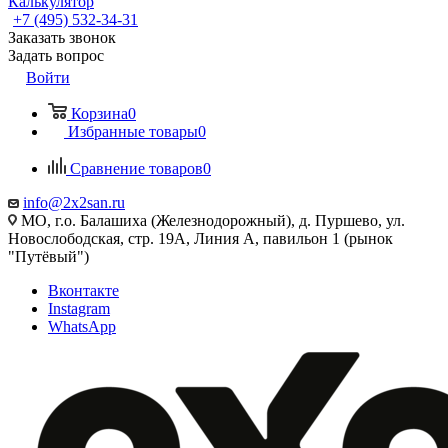
Калькулятор
+7 (495) 532‑34‑31
Заказать звонок
Задать вопрос
Войти
Корзина
0
Избранные товары
0
Сравнение товаров
0
info@2x2san.ru
МО, г.о. Балашиха (Железнодорожный), д. Пуршево, ул.
Новослободская, стр. 19А, Линия А, павильон 1 (рынок
"Путёвый")
Вконтакте
Instagram
WhatsApp